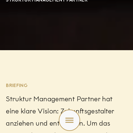
STRUKTUR MANAGEMENT PARTNER
BRIEFING
Struktur Management Partner hat
eine klare Vision: Zukunftsgestalter
Toggle
menu
anziehen und entwickeln. Um das