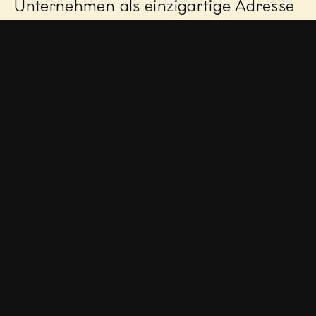
Unternehmen als einzigartige Adresse
im Consulting zu positionieren, haben
wir die Karriere-Website von SMP
völlig neu aufgesetzt. Ziel war es, eine
Karriereseite zu schaffen, die zur
integralen Corporate-Seite gehört und
durch frische Bildwelten und
persönliche Ansprache überzeugt. Die
klare Mission: SMPs einzigartige Kultur
und den Weg zur Führungsebene mit
einer inspirierenden Tonalität und