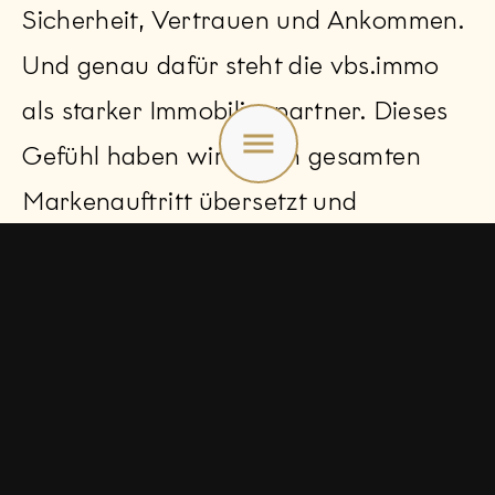
Sicherheit, Vertrauen und Ankommen.
Und genau dafür steht die vbs.immo
als starker Immobilienpartner. Dieses
Toggle
menu
Gefühl haben wir in den gesamten
Markenauftritt übersetzt und
vbs.immo mit einer emotionaleren
Bildwelt, einem modernen Re-Design
und einer warmen Tonalität neu
inszeniert. Und machten so das
Versprechen auf der Website, auf
Social Media und im neuen Claim