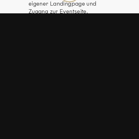
eigener Landingpage und
Zugang zur Eventseite.
Bühne
Hauptpräsentationsbereich.
Hier sind Live-Übertragungen,
geführte Moderationen,
Podiumsdiskussionen oder
einfache PPT-Präsentationen
möglich.
Sessions
Unterschiedliche
Begegnungsräume, in denen je
nach Anlass Diskussionen,
Präsentationen oder 1:1
Gespräche stattfinden können.