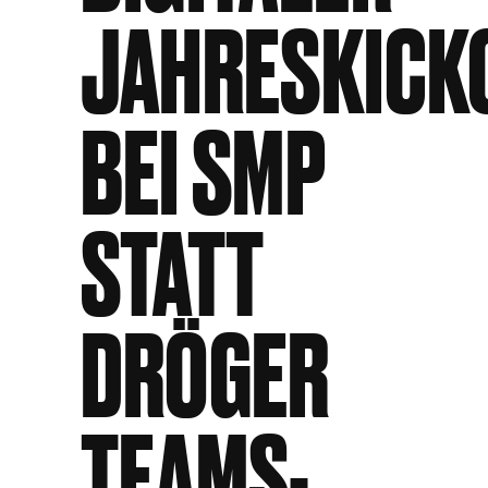
JAHRESKICK
BEI SMP
STATT
DRÖGER
TEAMS-