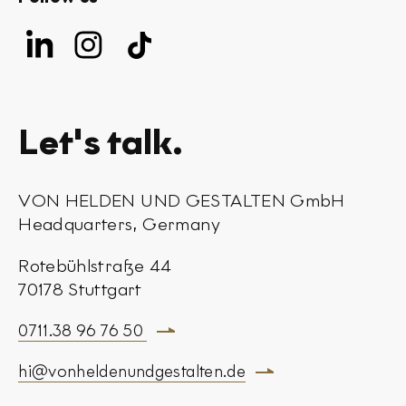
Linkedin
Instagram
Tiktok
Von
Von
Von
Helden
Helden
Helden
und
und
und
Gestalten
Gestalten
Gestalten
Let's talk.
VON HELDEN UND GESTALTEN GmbH
Headquarters, Germany
Rotebühlstraße 44
70178 Stuttgart
0711.38 96 76 50
hi@vonheldenundgestalten.de