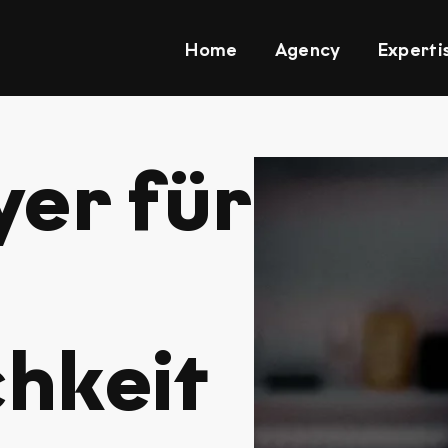
Home
Agency
Experti
yer für
h­keit