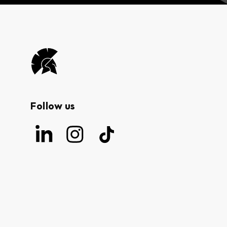
Logo
Von
Helden
und
Follow us
Gestalten
Linkedin
Instagram
Tiktok
Von
Von
Von
Helden
Helden
Helden
und
und
und
Gestalten
Gestalten
Gestalten