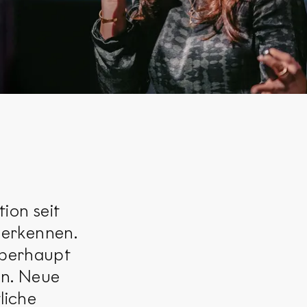
ion seit
 erkennen.
überhaupt
en. Neue
liche