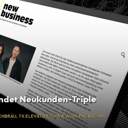
det Neukunden-Triple
NBRÄU, TK ELEVATOR SOWIE AUER PACKAGING