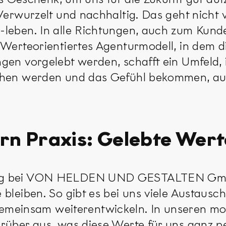
 Verwurzelt und nachhaltig. Das geht nicht
leben. In alle Richtungen, auch zum Kunden
 Werteorientiertes Agenturmodell, in dem 
ngen vorgelebt werden, schafft ein Umfeld,
sehen werden und das Gefühl bekommen, a
ern Praxis: Gelebte Wer
ng bei VON HELDEN UND GESTALTEN GmbH le
 bleiben. So gibt es bei uns viele Austausc
einsam weiterentwickeln. In unseren mon
arüber aus, was diese Werte für uns ganz p