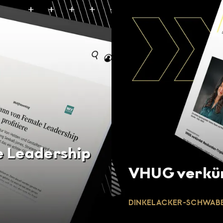
e Leadership
VHUG verkün
DINKELACKER-SCHWABE