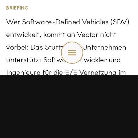
BRIEFING
Wer Software-Defined Vehicles (SDV)
entwickelt, kommt an Vector nicht
Toggle
vorbei: Das Stuttgarter Unternehmen
menu
unterstützt Softwareentwickler und
Ingenieure für die E/E Vernetzung im
Automotive-Bereich mit einem
einzigartigen modularen Software-
Ökosystem für mehr Effizienz im
Entwicklungsprozess.