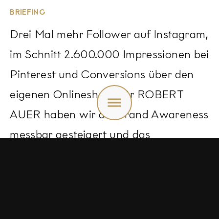
BRIEFING
Drei Mal mehr Follower auf Instagram,
im Schnitt 2.600.000 Impressionen bei
Pinterest und Conversions über den
Toggle
eigenen Onlineshop: Für ROBERT
menu
AUER haben wir die Brand Awareness
messbar gesteigert und das
Unternehmen in den Bereichen
Lifestyle, Home und Living neu
positioniert.